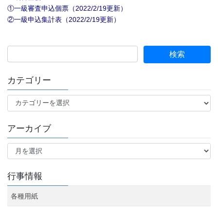
①
一級審査申込個票（2022/2/19更新）
②一級申込集計表（2022/2/19更新）
カテゴリー
カ
テ
ゴ
アーカイブ
リ
ー
ア
ー
カ
イ
行事情報
ブ
各種用紙