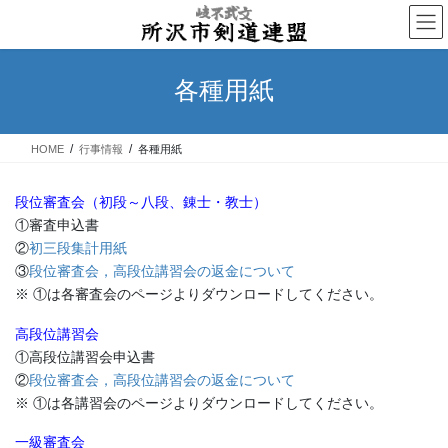
コ
ナ
ン
ビ
テ
ゲ
ン
ー
各種用紙
ツ
シ
へ
ョ
ス
ン
HOME
行事情報
各種用紙
キ
に
ッ
移
プ
動
段位審査会（初段～八段、錬士・教士）
①審査申込書
②
初三段集計用紙
③
段位審査会，高段位講習会の返金について
※ ①は各審査会のページよりダウンロードしてください。
高段位講習会
①高段位講習会申込書
②
段位審査会，高段位講習会の返金について
※ ①は各講習会のページよりダウンロードしてください。
一級審査会