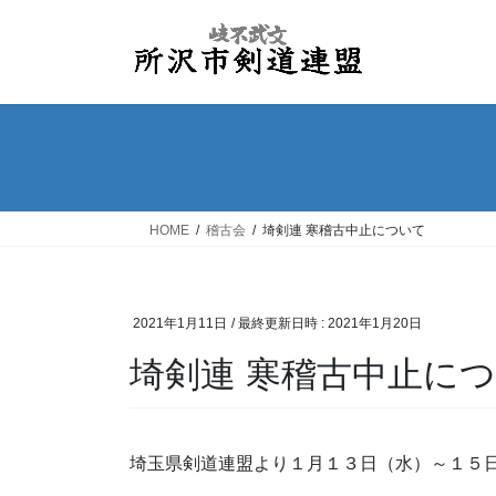
コ
ナ
ン
ビ
テ
ゲ
ン
ー
ツ
シ
へ
ョ
ス
ン
キ
に
ッ
移
HOME
稽古会
埼剣連 寒稽古中止について
プ
動
2021年1月11日
/ 最終更新日時 :
2021年1月20日
埼剣連 寒稽古中止に
埼玉県剣道連盟より１月１３日（水）～１５