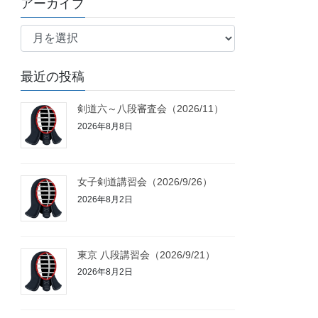
アーカイブ
リ
ア
ー
ー
カ
最近の投稿
イ
ブ
剣道六～八段審査会（2026/11）
2026年8月8日
女子剣道講習会（2026/9/26）
2026年8月2日
東京 八段講習会（2026/9/21）
2026年8月2日