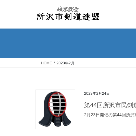
コ
ナ
ン
ビ
テ
ゲ
ン
ー
ツ
シ
へ
ョ
ス
ン
キ
に
ッ
移
HOME
2023年2月
プ
動
2023年2月24日
第44回所沢市民剣道
2月23日開催の第44回