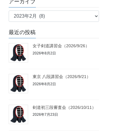
アーカイブ
リ
ア
ー
ー
カ
最近の投稿
イ
ブ
女子剣道講習会（2026/9/26）
2026年8月2日
東京 八段講習会（2026/9/21）
2026年8月2日
剣道初三段審査会（2026/10/11）
2026年7月23日