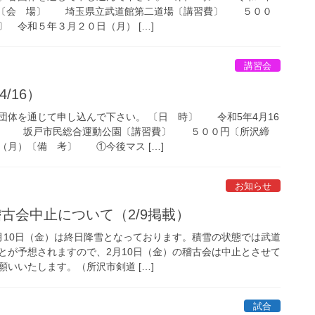
受付〔会 場〕 埼玉県立武道館第二道場〔講習費〕 ５００
 令和５年３月２０日（月） […]
講習会
4/16）
団体を通じて申し込んで下さい。 〔日 時〕 令和5年4月16
場〕 坂戸市民総合運動公園〔講習費〕 ５００円〔所沢締
（月）〔備 考〕 ①今後マス […]
お知らせ
稽古会中止について（2/9掲載）
月10日（金）は終日降雪となっております。積雪の状態では武道
とが予想されますので、2月10日（金）の稽古会は中止とさせて
いいたします。（所沢市剣道 […]
試合