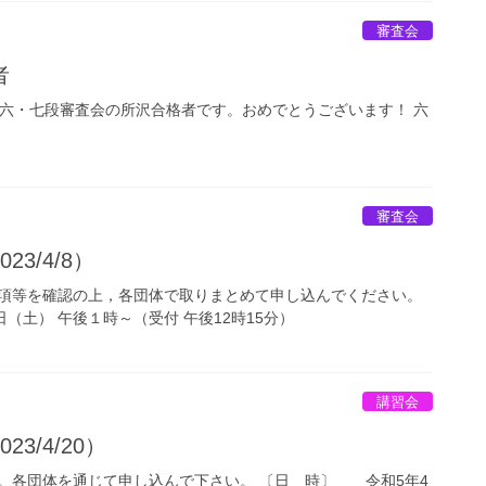
審査会
者
道六・七段審査会の所沢合格者です。おめでとうございます！ 六
審査会
3/4/8）
項等を確認の上，各団体で取りまとめて申し込んでください。
月8日（土） 午後１時～（受付 午後12時15分）
講習会
3/4/20）
。各団体を通じて申し込んで下さい。 〔日 時〕 令和5年4