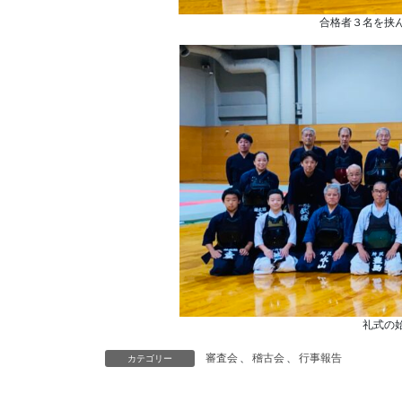
合格者３名を挟
礼式の
審査会
、
稽古会
、
行事報告
カテゴリー