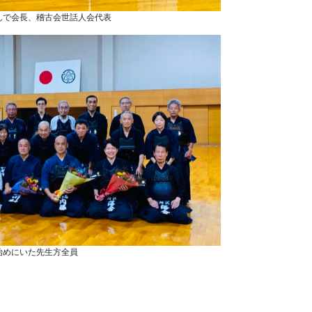
んで会長、稽古会世話人会代表
始めにいた先生方全員