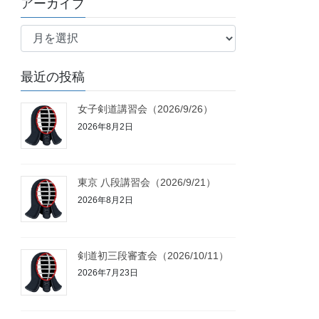
アーカイブ
リ
ア
ー
ー
カ
最近の投稿
イ
ブ
女子剣道講習会（2026/9/26）
2026年8月2日
東京 八段講習会（2026/9/21）
2026年8月2日
剣道初三段審査会（2026/10/11）
2026年7月23日