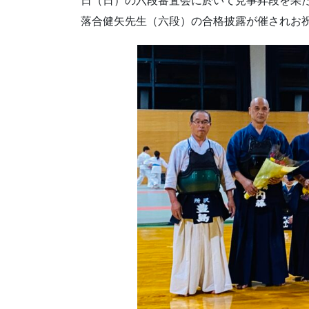
日（日）の六段審査会に於いて見事昇段を果
落合健矢先生（六段）の合格披露が催されお