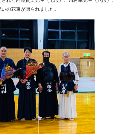
たされた内藤貴文先生（七段）、川村幸先生（六段）、
祝いの花束が贈られました。