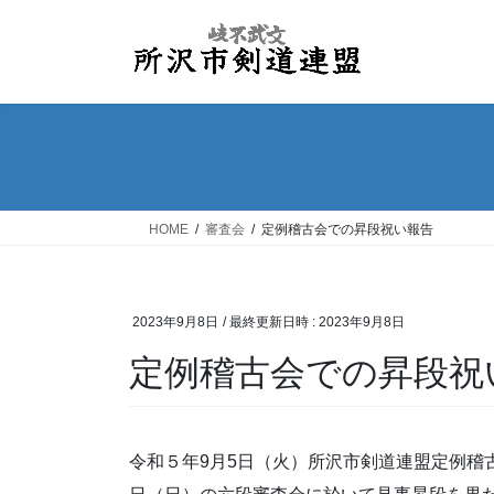
コ
ナ
ン
ビ
テ
ゲ
ン
ー
ツ
シ
へ
ョ
ス
ン
キ
に
ッ
移
HOME
審査会
定例稽古会での昇段祝い報告
プ
動
2023年9月8日
/ 最終更新日時 :
2023年9月8日
定例稽古会での昇段祝
令和５年9月5日（火）所沢市剣道連盟定例稽